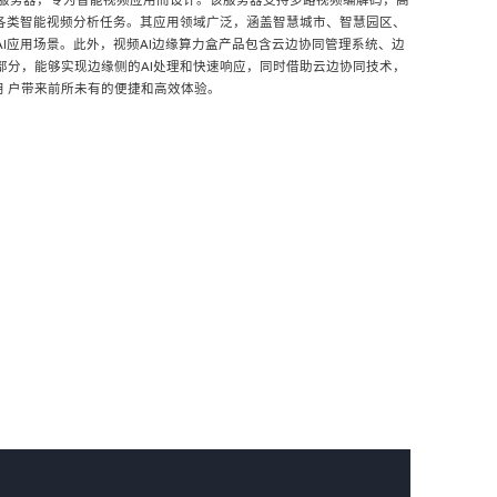
缘计算微服务器，专为智能视频应用而设计。该服务器支持多路视频编解码，高
对各类智能视频分析任务。其应用领域广泛，涵盖智慧城市、智慧园区、
AI应用场景。此外，视频AI边缘算力盒产品包含云边协同管理系统、边
部分，能够实现边缘侧的AI处理和快速响应，同时借助云边协同技术，
 户带来前所未有的便捷和高效体验。